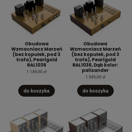
Obudowa
Obudowa
Wzmacniacz Marzeń
Wzmacniacz Marzeń
(bez kopułek, pod 3
(bez kopułek, pod 3
trafa), Pearlgold
trafa), Pearlgold
RAL1036
RAL1036, Dąb kolor:
palisander
1 149,00 zł
1 549,00 zł
do koszyka
do koszyka