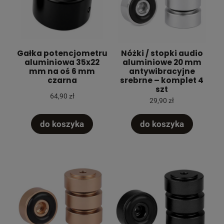
Gałka potencjometru
Nóżki / stopki audio
aluminiowa 35x22
aluminiowe 20 mm
mm na oś 6 mm
antywibracyjne
czarna
srebrne – komplet 4
szt
64,90 zł
29,90 zł
do koszyka
do koszyka